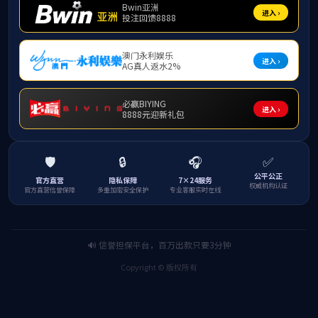
公司产品
聚
师
曲
全语音人工智能翻译耳机
真无线心率监测耳机
自适应混合主动降噪耳机